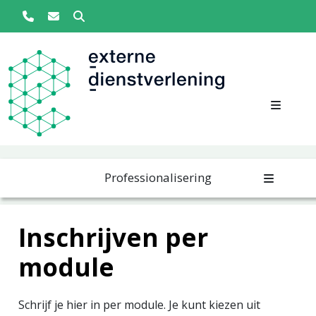
Zoeken
Overslaan en naar de inhoud gaan
Main navigation
Professionalisering
Inschrijven per
module
Schrijf je hier in per module. Je kunt kiezen uit