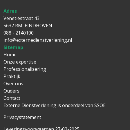
Adres
Venetiëstraat 43
5632 RM EINDHOVEN
088 - 2140100
info@externedienstverlening.nl
Sitemap
Main navigation
Home
Onze expertise
Professionalisering
Praktijk
Over ons
Ouders
Contact
Externe Dienstverlening is onderdeel van
SSOE
Privacystatement
Leveringsvoorwaarden 27-03-2025